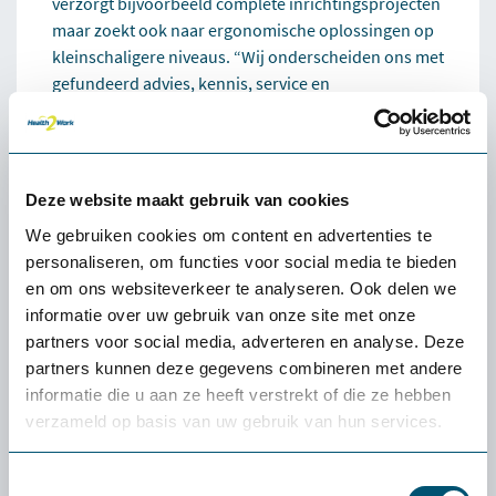
verzorgt bijvoorbeeld complete inrichtingsprojecten
maar zoekt ook naar ergonomische oplossingen op
kleinschaligere niveaus. “Wij onderscheiden ons met
gefundeerd advies, kennis, service en
proefplaatsingen. En we doen wat we zeggen.”
Ruud woont samen met zijn vrouw en drie kinderen
in Roermond. Na meer dan 20 jaar op het hoogste
Deze website maakt gebruik van cookies
niveau in de handbalsport actief te zijn geweest is
We gebruiken cookies om content en advertenties te
sporten en vitaliteit hem niet vreemd! De
personaliseren, om functies voor social media te bieden
handbalschoenen heeft hij inmiddels omgeruild
en om ons websiteverkeer te analyseren. Ook delen we
voor de racefiets. Hij neemt regelmatig deel aan
informatie over uw gebruik van onze site met onze
mooie tochten en cyclo’s in binnen- en buitenland.
partners voor social media, adverteren en analyse. Deze
partners kunnen deze gegevens combineren met andere
Heb je een vraag voor Ruud? Bel of mail hem, of
informatie die u aan ze heeft verstrekt of die ze hebben
stuur een bericht via LinkedIn.
verzameld op basis van uw gebruik van hun services.
Neem contact op met Ruud Hanssen
Toestemmingsselectie