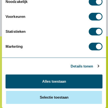
Noodzakelijk
06 143 916 15
Mail Ruud
LinkedIn
Voorkeuren
Statistieken
Marketing
Klantenservice
Proefplaatsing
Details tonen
Betalen
Retourneren
Alles toestaan
Inloggen
OCI-koppeling
Selectie toestaan
Contact