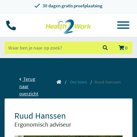
30 dagen gratis proefplaatsing
0
Terug
Ons team
Ruud Hanssen
naar
overzicht
Ruud Hanssen
Ergonomisch adviseur