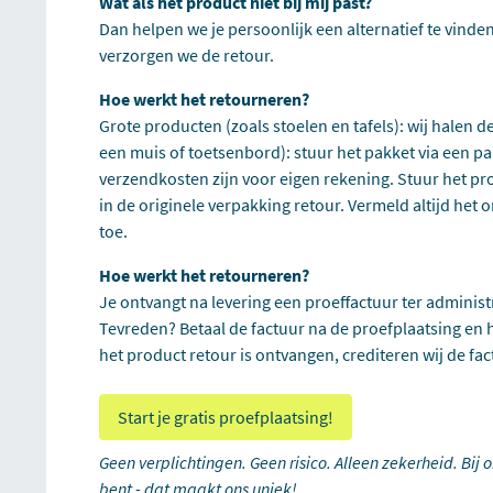
Wat als het product niet bij mij past?
Dan helpen we je persoonlijk een alternatief te vinden 
verzorgen we de retour.
Hoe werkt het retourneren?
Grote producten (zoals stoelen en tafels): wij halen d
een muis of toetsenbord): stuur het pakket via een pa
verzendkosten zijn voor eigen rekening. Stuur het pr
in de originele verpakking retour. Vermeld altijd he
toe.
Hoe werkt het retourneren?
Je ontvangt na levering een proeffactuur ter administra
Tevreden? Betaal de factuur na de proefplaatsing en h
het product retour is ontvangen, crediteren wij de fac
Start je gratis proefplaatsing!
Geen verplichtingen. Geen risico. Alleen zekerheid. Bij 
bent - dat maakt ons uniek!