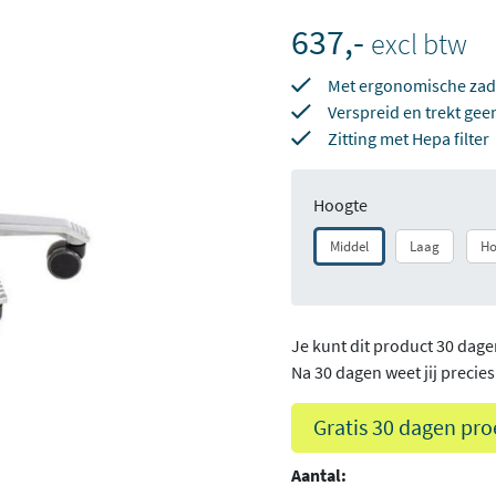
637,-
excl btw
Met ergonomische zade
Verspreid en trekt gee
Zitting met Hepa filter
Hoogte
Middel
Laag
H
Je kunt dit product 30 dage
Na 30 dagen weet jij precies o
Gratis 30 dagen pro
Aantal: