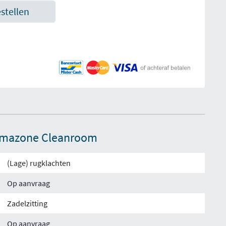
estellen
 Amazone Cleanroom
(Lage) rugklachten
Op aanvraag
Zadelzitting
Op aanvraag