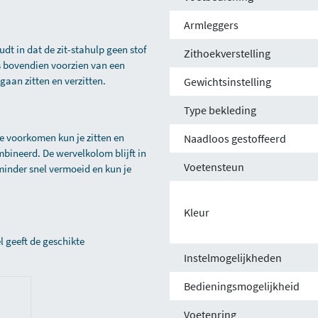
Armleggers
t in dat de zit-stahulp geen stof
Zithoekverstelling
 is bovendien voorzien van een
t gaan zitten en verzitten.
Gewichtsinstelling
Type bekleding
te voorkomen kun je zitten en
Naadloos gestoffeerd
bineerd. De wervelkolom blijft in
Voetensteun
 minder snel vermoeid en kun je
Kleur
 geeft de geschikte
Instelmogelijkheden
Bedieningsmogelijkheid
Voetenring