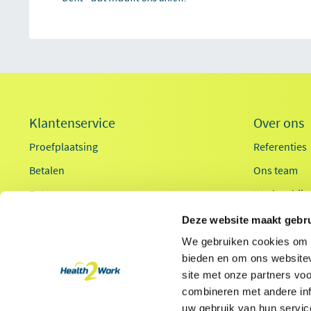
Klantenservice
Over ons
Proefplaatsing
Referenties
Betalen
Ons team
Retourneren
Werken bij
Inloggen
Innovaties
Deze website maakt gebru
OCI-koppeling
Duurzaamhe
We gebruiken cookies om c
bieden en om ons websitev
Contact
Ergonomieg
site met onze partners vo
combineren met andere inf
uw gebruik van hun servic