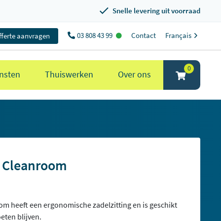
Snelle levering uit voorraad
03 808 43 99
Contact
Français
fferte aanvragen
0
nsten
Thuiswerken
Over ons
 Cleanroom
 heeft een ergonomische zadelzitting en is geschikt
eten blijven.