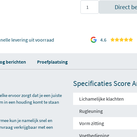
Direct b
nelle levering uit voorraad
4.6
log berichten
Proefplaatsing
Specificaties Score
ke ervoor zorgt dat je een juiste
Lichamelijke klachten
om in een houding komt te staan
Rugleuning
mee kun je namelijk snel en
Vorm zitting
nvraag verkrijgbaar met een
Voetbediening