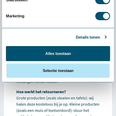
Health2Work
Marketing
Wat kost de proefplaatsing?
De levering en proefplaatsingsperiode zijn
volledig kosteloos. Vooraf betaal je niets. Enige
Details tonen
uitzondering: als je een klein product (zoals een
muis of toetsenbord) wilt retourneren, zijn de
verzendkosten voor eigen rekening.
Alles toestaan
Wat als het product niet bij mij past?
Dan helpen we je persoonlijk een alternatief te
Selectie toestaan
vinden dat beter bij je past. Lukt dat niet, dan
verzorgen we de retour.
Hoe werkt het retourneren?
Grote producten (zoals stoelen en tafels): wij
halen deze kosteloos bij je op. Kleine producten
(zoals een muis of toetsenbord): stuur het