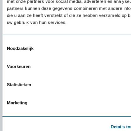
met onze partners voor social media, adverteren en analyse
partners kunnen deze gegevens combineren met andere info
die u aan ze heeft verstrekt of die ze hebben verzameld op 
uw gebruik van hun services.
Beste ergonomische bureaustoel bij
rugklachten!
Ontdek de beste ergonomische bureaustoel voor
Toestemmingsselectie
Noodzakelijk
rugklachten. Lees waar je op moet letten en kies de
juiste stoel bij Health2Work!
Voorkeuren
4 maart 2025 door
Linda Ten Katen
3 min
Statistieken
Marketing
Details t