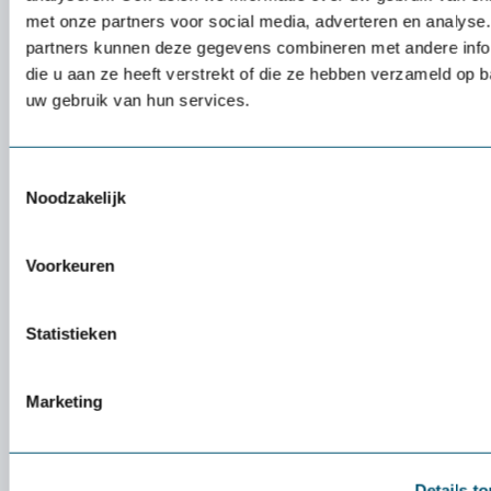
met onze partners voor social media, adverteren en analyse
partners kunnen deze gegevens combineren met andere info
die u aan ze heeft verstrekt of die ze hebben verzameld op 
Beste bureaustoel voor 2025: welke past bij
uw gebruik van hun services.
jou?
De werkplek van de toekomst verandert razendsnel. Of
Toestemmingsselectie
je nu hybride werkt, urenlang op kantoor zit of een
Noodzakelijk
dynamische thuiswerkplek wilt creëren, de juiste
bureaustoel is onmisbaar.
Voorkeuren
26 november 2024 door
Hadi Smedema
Statistieken
3 min
Marketing
Details t