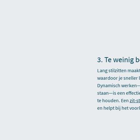
3. Te weinig 
Lang stilzitten maakt
waardoor je sneller l
Dynamisch werken—a
staan—is een effecti
te houden. Een
zit-s
en helpt bij het vo