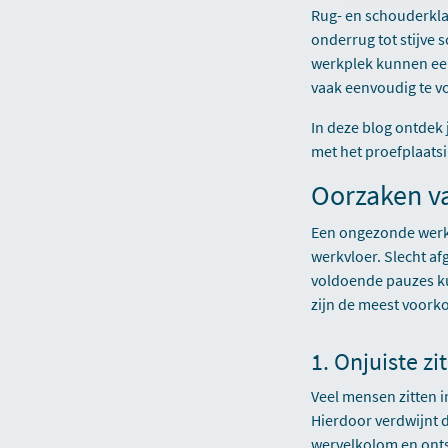
Rug- en schouderkla
onderrug tot stijve
werkplek kunnen een
vaak eenvoudig te v
In deze blog ontdek
met het proefplaats
Oorzaken v
Een ongezonde werkp
werkvloer. Slecht a
voldoende pauzes ku
zijn de meest voork
1. Onjuiste z
Veel mensen zitten 
Hierdoor verdwijnt 
wervelkolom en onts