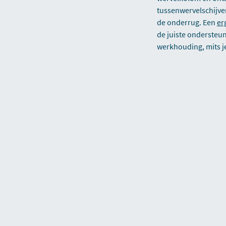
tussenwervelschijven
de onderrug. Een
er
de juiste ondersteun
werkhouding, mits je