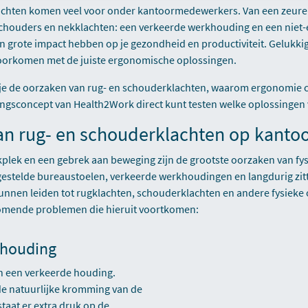
chten komen veel voor onder kantoormedewerkers. Van een zeuren
 schouders en nekklachten: een verkeerde werkhouding en een nie
 grote impact hebben op je gezondheid en productiviteit. Gelukkig
oorkomen met de juiste ergonomische oplossingen.
 je de oorzaken van rug- en schouderklachten, waarom ergonomie cr
ingsconcept van Health2Work direct kunt testen welke oplossingen
an rug- en schouderklachten op kanto
lek en een gebrek aan beweging zijn de grootste oorzaken van fys
fgestelde bureaustoelen, verkeerde werkhoudingen en langdurig zi
nnen leiden tot rugklachten, schouderklachten en andere fysieke
omende problemen die hieruit voortkomen:
ithouding
in een verkeerde houding.
de natuurlijke kromming van de
taat er extra druk op de