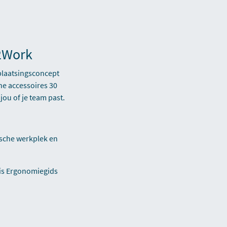
h2Work
plaatsingsconcept
e accessoires 30
jou of je team past.
sche werkplek en
tis Ergonomiegids