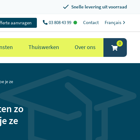
Snelle levering uit voorraad
03 808 43 99
Contact
Français
fferte aanvragen
0
nsten
Thuiswerken
Over ons
e je ze
ten zo
je ze