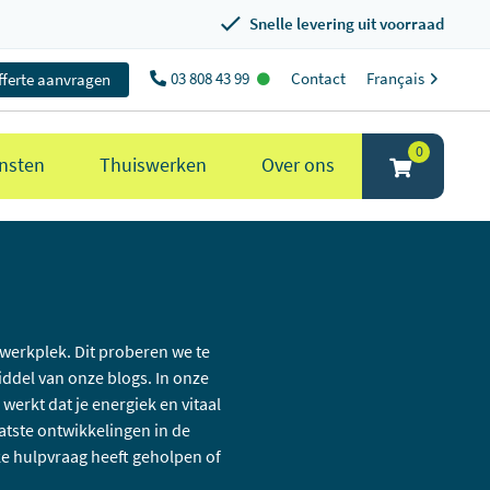
Snelle levering uit voorraad
03 808 43 99
Contact
Français
fferte aanvragen
0
nsten
Thuiswerken
Over ons
werkplek. Dit proberen we te
ddel van onze blogs. In onze
werkt dat je energiek en vitaal
atste ontwikkelingen in de
e hulpvraag heeft geholpen of