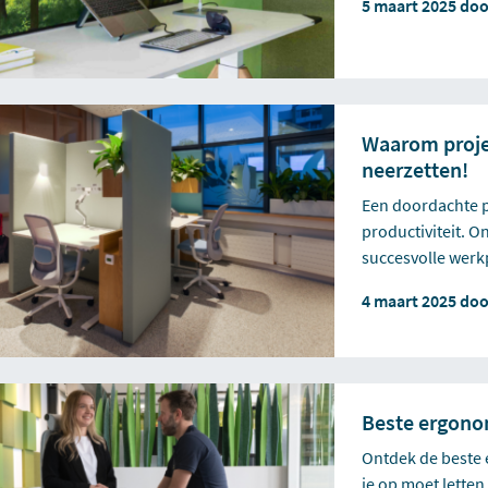
5 maart 2025 do
Waarom proje
neerzetten!
Een doordachte pr
productiviteit. 
succesvolle werk
4 maart 2025 do
Beste ergonom
Ontdek de beste 
je op moet letten