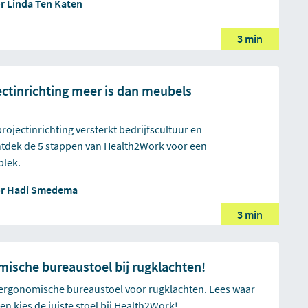
or
Linda Ten Katen
3 min
ctinrichting meer is dan meubels
ojectinrichting versterkt bedrijfscultuur en
Ontdek de 5 stappen van Health2Work voor een
plek.
or
Hadi Smedema
3 min
ische bureaustoel bij rugklachten!
ergonomische bureaustoel voor rugklachten. Lees waar
 en kies de juiste stoel bij Health2Work!