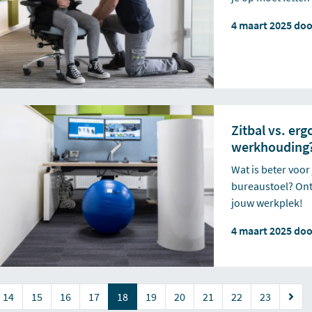
4 maart 2025 do
Zitbal vs. er
werkhouding
Wat is beter voo
bureaustoel? Ont
jouw werkplek!
4 maart 2025 do
(current)
14
15
16
17
18
19
20
21
22
23