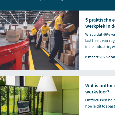
5 praktische 
werkplek in d
Wist u dat 46% v
last heeft van rug
in de industrie, 
6 maart 2025 do
Wat is ontfoc
werkvloer?
Ontfocussen helpt
hoe je dit toepas