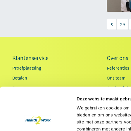
29
Klantenservice
Over ons
Proefplaatsing
Referenties
Betalen
Ons team
Retourneren
Werken bij
Inloggen
Innovaties
Deze website maakt gebru
OCI-koppeling
Duurzaamhe
We gebruiken cookies om c
bieden en om ons websitev
Contact
Ergonomieg
site met onze partners vo
combineren met andere inf