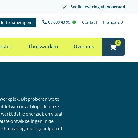
Snelle levering uit voorraad
03 808 43 99
Contact
Français
fferte aanvragen
0
nsten
Thuiswerken
Over ons
werkplek. Dit proberen we te
ddel van onze blogs. In onze
werkt dat je energiek en vitaal
atste ontwikkelingen in de
e hulpvraag heeft geholpen of