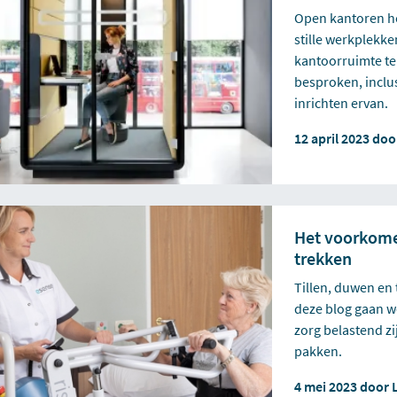
Open kantoren he
stille werkplekke
kantoorruimte te
besproken, inclus
inrichten ervan.
12 april 2023 do
Het voorkomen
trekken
Tillen, duwen en
deze blog gaan w
zorg belastend z
pakken.
4 mei 2023 door