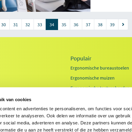
(current)
30
31
32
33
34
35
36
37
38
39
Populair
Ergonomische bureaustoelen
Ergonomische muizen
Ergonomische toetsenborden
Zit sta bureaus
ik van cookies
Exoskeletten
id
ontent en advertenties te personaliseren, om functies voor soci
erkeer te analyseren. Ook delen we informatie over uw gebruik
Laptop standaarden
ids
or social media, adverteren en analyse. Deze partners kunnen 
ormatie die u aan ze heeft verstrekt of die ze hebben verzameld