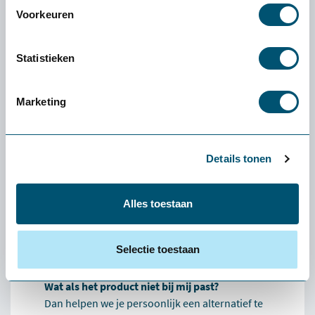
Voorkeuren
Statistieken
Ervaren of een product
écht bij jou past: de
gratis
Marketing
proefplaatsing van
Health2Work
Details tonen
Wat kost de proefplaatsing?
De levering en proefplaatsingsperiode zijn
Alles toestaan
volledig kosteloos. Vooraf betaal je niets. Enige
uitzondering: als je een klein product (zoals een
muis of toetsenbord) wilt retourneren, zijn de
Selectie toestaan
verzendkosten voor eigen rekening.
Wat als het product niet bij mij past?
Dan helpen we je persoonlijk een alternatief te